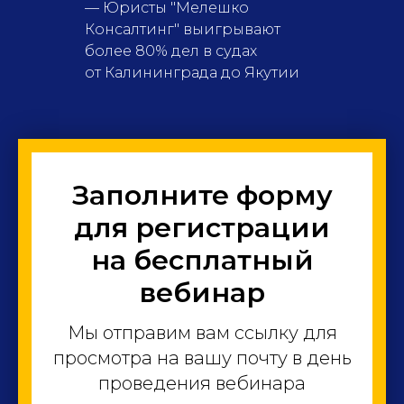
— Юристы "Мелешко
Консалтинг" выигрывают
более 80% дел в судах
от Калининграда до Якутии
КОНСУЛЬТАЦИЯ
Задайте вопрос
на бесплатной
Заполните форму
консультации
для регистрации
Первичная консультация бесплатна. Вы получите
честный разбор ситуации и возможные варианты
действий.
на бесплатный
ЗАПИСАТЬСЯ
вебинар
Мы отправим вам ссылку для
просмотра на вашу почту в день
проведения вебинара