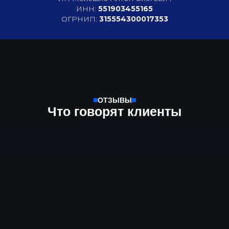
ИНН:
551903455165
ОГРНИП:
315554300017353