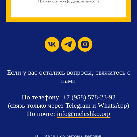
Политикой конфиденциальности
Если у вас остались вопросы, свяжитесь с
нами
По телефону: +7 (958) 578-23-92
ИП Мелешко Антон Олегович
(ОГРНИП: 315554300017353, ИНН 551903455165)
(связь только через Telegram и WhatsApp)
© 2026 Юридическое партнёрство «Мелешко Консалтинг». Все
права защищены.
По почте:
info@meleshko.org
Договор оферты
Политика в отношении обработки персональных данных
Разработка сайта
ИП Мелешко Антон Олегович