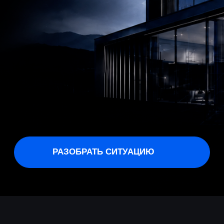
РАЗОБРАТЬ СИТУАЦИЮ
О ПРАКТИКЕ
В недвижимости выигрывает тот,
кто заранее видит слабые места и
возможности
Работа с недвижимостью требует не просто
базовых юридических знаний, но и понимания
инженерных вопросов, а также большого
юридического опыта — особенно в судебных
делах.
Наша команда ведёт вопросы
с недвижимостью в разных городах России,
что даёт широкий взгляд на практику.