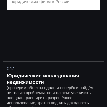
02/
Узаконим объект
(перепланировка, реконструкция,
самовольная постройка)
Практика в 10+ регионах России, включая
столицы
03/
Заставим Росреестр и другие
госорганы согласовать
и зарегистрировать всё, что Вам
нужно
04/
Поможем перепрофилировать
объект
(редевелопмент, реконструкция, капремонт,
смена назначения и т.п.)
РАЗОБРАТЬ СИТУАЦИЮ