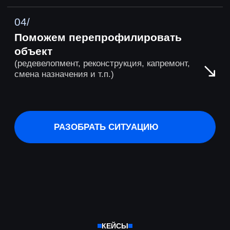
ЭФИРЫ И МЕРОПРИЯТИЯ
Проводим эфиры
с экспертами
и организуем конференции в Москве
и Санкт-Петербурге
ЭФИР ЗАВЕРШЁН | 4 МАРТА 
БЕСПЛАТНЫЙ ЭФИР | 31 МАРТА 2026
Почему инвесторы
Отдельные входы 2.0:
добровольно заход
практика согласований
в конструкции, из 
и разбор реальных кейсов
невозможно выйти
Эфир с Михаилом Боровлянским и
Эфир с Вячеславом Пон
Антоном Мелешко
Мелешко
ХОЧУ НА ЭФИР
СМОТРЕТЬ В ЗАПИ