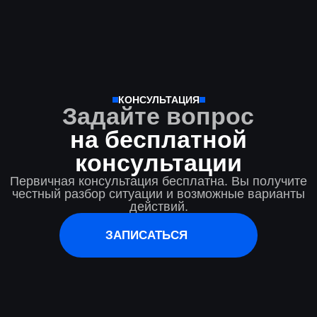
ИП Мелешко Антон Олегович
(ОГРНИП: 315554300017353, ИНН 551903455165)
© 2026 Юридическое партнёрство «Мелешко Консалтинг». Все
права защищены.
Договор оферты
Политика в отношении обработки персональных данных
Разработка сайта