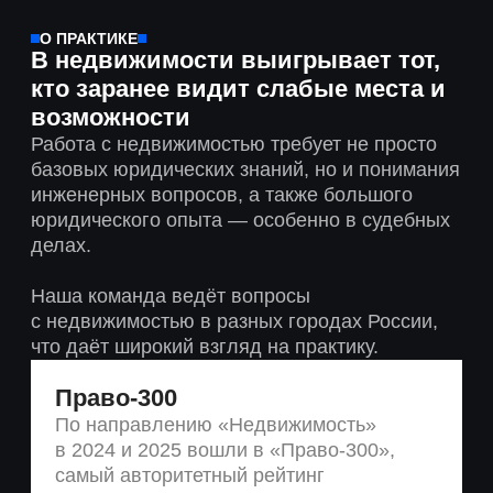
Право-300
По направлению «Недвижимость»
в 2024 и 2025 вошли в «Право-300»,
самый авторитетный рейтинг
юридических фирм в России
01/
Юридические исследования
недвижимости
(проверим объекты вдоль и поперёк и найдём
не только проблемы, но и плюсы: увеличить
площадь, расширить разрешённое
использование, кратно поднять доходность
объекта и пр.).
Подходит для личных целей,
инвестирования, проектного финансирования